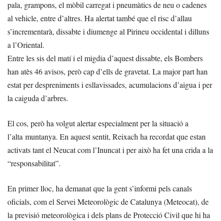
pala, grampons, el mòbil carregat i pneumàtics de neu o cadenes
al vehicle, entre d’altres. Ha alertat també que el risc d’allau
s’incrementarà, dissabte i diumenge al Pirineu occidental i dilluns
a l’Oriental.
Entre les sis del matí i el migdia d’aquest dissabte, els Bombers
han atès 46 avisos, però cap d’ells de gravetat. La major part han
estat per despreniments i esllavissades, acumulacions d’aigua i per
la caiguda d’arbres.
El cos, però ha volgut alertar especialment per la situació a
l’alta muntanya. En aquest sentit, Reixach ha recordat que estan
activats tant el Neucat com l’Inuncat i per això ha fet una crida a la
“responsabilitat”.
En primer lloc, ha demanat que la gent s’informi pels canals
oficials, com el Servei Meteorològic de Catalunya (Meteocat), de
la previsió meteorològica i dels plans de Protecció Civil que hi ha