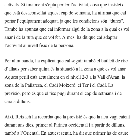
activats. Si finalment s’opta per fer l’activitat, cosa que insisteix
que està desaconsellat aquest cap de setmana, ha afirmat que cal
portar l’equipament adequat, ja que les condicions són “dures”.
També ha apuntat que cal informar algú de la zona a la qual es vol
anar i de la ruta que es vol fer. A més, ha dit que cal adaptar
l’activitat al nivell físic de la persona.
Per altra banda, ha explicat que cal seguir també el butlletí de risc
d’allaus per saber quina és la situació a la zona a què es vol anar.
Aquest perill està actualment en el nivell 2-3 a la Vall d’Aran, la
zona de la Pallaresa, el Cadí Moixeró, el Ter i el Cadí. La
previsió, però és que el risc pugi durant el cap de setmana i de
cara a dilluns.
Així, Reixach ha recordat que la previsió és que la neu vagi caient
durant uns dies, primer al Pirineu occidental i a partir de dilluns,
també a l’Oriental. En aquest sentit, ha dit que primer ha de caure