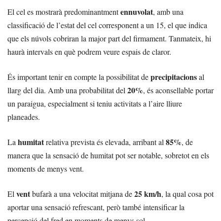
ennuvolat
El cel es mostrarà predominantment
, amb una
classificació de l’estat del cel corresponent a un 15, el que indica
que els núvols cobriran la major part del firmament. Tanmateix, hi
haurà intervals en què podrem veure espais de claror.
precipitacions
És important tenir en compte la possibilitat de
al
20%
llarg del dia. Amb una probabilitat del
, és aconsellable portar
un paraigua, especialment si teniu activitats a l’aire lliure
planeades.
humitat
85%
La
relativa prevista és elevada, arribant al
, de
manera que la sensació de humitat pot ser notable, sobretot en els
moments de menys vent.
vent
25 km/h
El
bufarà a una velocitat mitjana de
, la qual cosa pot
aportar una sensació refrescant, però també intensificar la
percepció del fred en moments de menys sol.