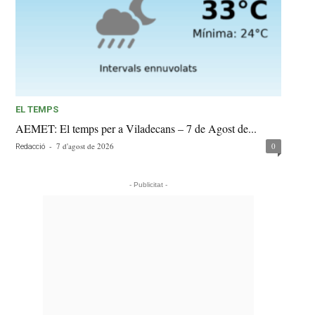
EL TEMPS
AEMET: El temps per a Viladecans – 7 de Agost de...
-
7 d'agost de 2026
0
Redacció
- Publicitat -