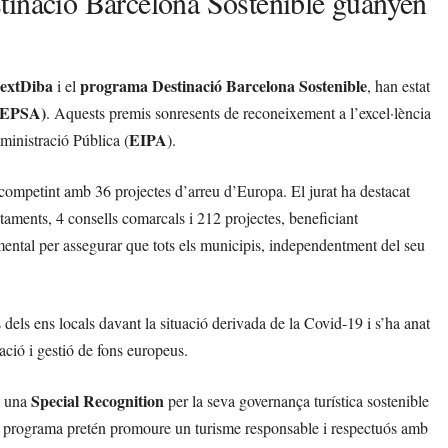
tinació Barcelona Sostenible guanyen
NextDiba
programa Destinació Barcelona Sostenible
i el
, han estat
 (EPSA)
. Aquests premis sonresents de reconeixement a l’excel·lència
EIPA
dministració Pública (
).
 competint amb 36 projectes d’arreu d’Europa. El jurat ha destacat
untaments, 4 consells comarcals i 212 projectes, beneficiant
ntal per assegurar que tots els municipis, independentment del seu
 dels ens locals davant la situació derivada de la Covid-19 i s’ha anat
ació i gestió de fons europeus.
Special Recognition
t una
per la seva governança turística sostenible
uest programa pretén promoure un turisme responsable i respectuós amb