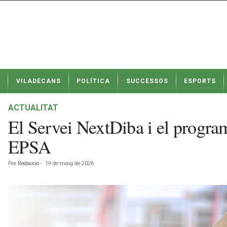
N
VILADECANS
POLÍTICA
SUCCESSOS
ESPORTS
o
t
í
ACTUALITAT
c
El Servei NextDiba i el progra
i
e
EPSA
s
d
Por
Redacció
-
19 de maig de 2026
e
V
i
l
a
d