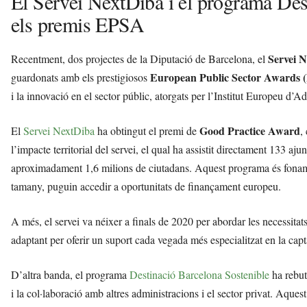
El Servei NextDiba i el programa Des
els premis EPSA
Servei 
Recentment, dos projectes de la Diputació de Barcelona, el
European Public Sector Awards
guardonats amb els prestigiosos
i la innovació en el sector públic, atorgats per l’Institut Europeu d’A
Good Practice Award
El
Servei NextDiba
ha obtingut el premi de
,
l’impacte territorial del servei, el qual ha assistit directament 133 aj
aproximadament 1,6 milions de ciutadans. Aquest programa és foname
tamany, puguin accedir a oportunitats de finançament europeu.
A més, el servei va néixer a finals de 2020 per abordar les necessitats
adaptant per oferir un suport cada vegada més especialitzat en la capt
D’altra banda, el programa
Destinació Barcelona Sostenible
ha rebu
i la col·laboració amb altres administracions i el sector privat. Aq