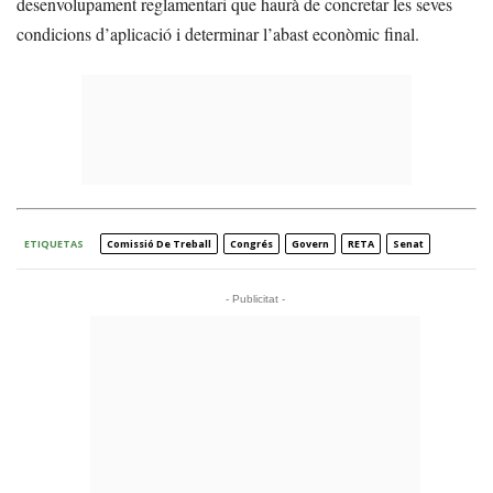
desenvolupament reglamentari que haurà de concretar les seves
condicions d’aplicació i determinar l’abast econòmic final.
ETIQUETAS
Comissió De Treball
Congrés
Govern
RETA
Senat
- Publicitat -