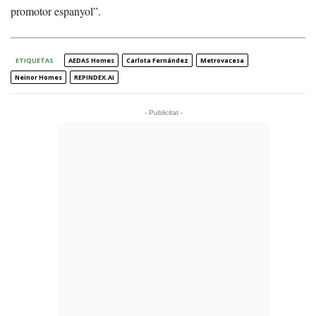
promotor espanyol”.
ETIQUETAS
AEDAS Homes
Carlota Fernández
Metrovacesa
Neinor Homes
REPINDEX.AI
- Publicitat -