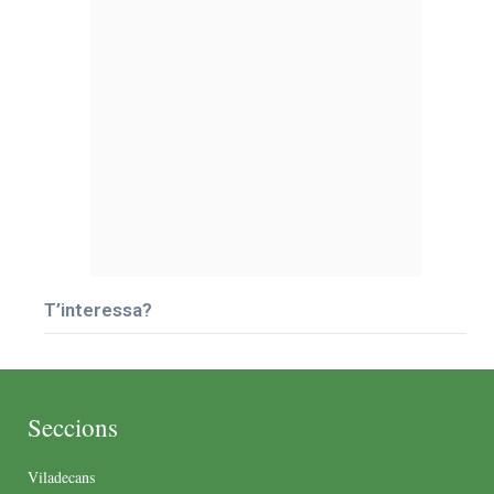
T’interessa?
Seccions
Viladecans