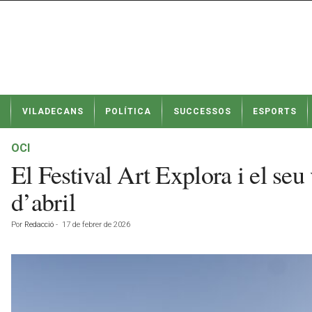
N
VILADECANS
POLÍTICA
SUCCESSOS
ESPORTS
o
t
í
OCI
c
El Festival Art Explora i el seu
i
e
d’abril
s
d
Por
Redacció
-
17 de febrer de 2026
e
V
i
l
a
d