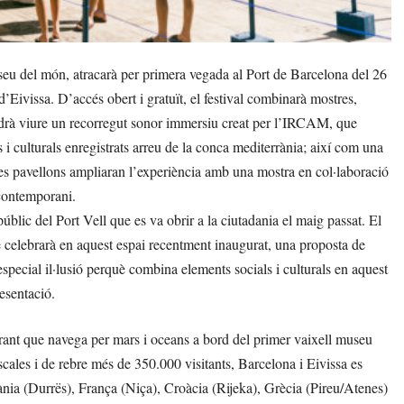
eu del món, atracarà per primera vegada al Port de Barcelona del 26
d’Eivissa. D’accés obert i gratuït, el festival combinarà mostres,
podrà viure un recorregut sonor immersiu creat per l’IRCAM, que
i culturals enregistrats arreu de la conca mediterrània; així com una
res pavellons ampliaran l’experiència amb una mostra en col·laboració
 contemporani.
blic del Port Vell que es va obrir a la ciutadania el maig passat. El
e celebrarà en aquest espai recentment inaugurat, una proposta de
especial il·lusió perquè combina elements socials i culturals en aquest
esentació.
nerant que navega per mars i oceans a bord del primer vaixell museu
scales i de rebre més de 350.000 visitants, Barcelona i Eivissa es
nia (Durrës), França (Niça), Croàcia (Rijeka), Grècia (Pireu/Atenes)