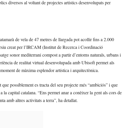
blics diversos al voltant de projectes artístics desenvolupats per
atamarà de vela de 47 metres de llargada pot acollir fins a 2.000
ersiu creat per l’IRCAM (Institut de Recerca i Coordinació
tge sonor mediterrani compost a partir d’entorns naturals, urbans i
eriència de realitat virtual desenvolupada amb Ubisoft permet als
el moment de màxima esplendor artística i arquitectònica.
t que possiblement es tracta del seu projecte més “ambiciós” i que
la capital catalana. “Ens permet anar a conèixer la gent als cors de
 amb altres activitats a terra”, ha detallat.