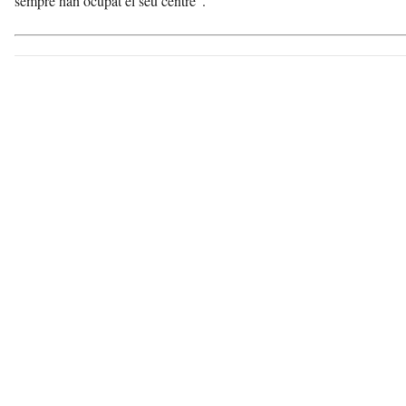
sempre han ocupat el seu centre”.