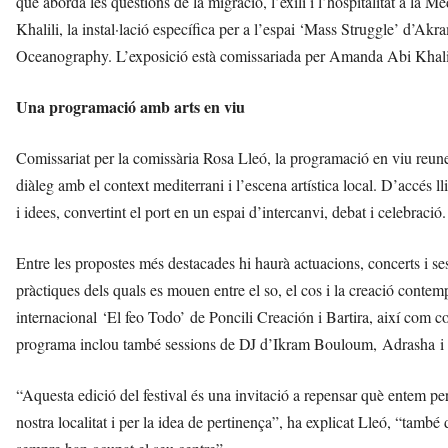
que aborda les qüestions de la migració, l’exili i l’hospitalitat a la 
Khalili, la instal·lació específica per a l’espai ‘Mass Struggle’ d’A
Oceanography. L’exposició està comissariada per Amanda Abi Khali
Una programació amb arts en viu
Comissariat per la comissària Rosa Lleó, la programació en viu reune
diàleg amb el context mediterrani i l’escena artística local. D’accés ll
i idees, convertint el port en un espai d’intercanvi, debat i celebració.
Entre les propostes més destacades hi haurà actuacions, concerts i sess
pràctiques dels quals es mouen entre el so, el cos i la creació cont
internacional ‘El feo Todo’ de Poncili Creación i Bartira, així com 
programa inclou també sessions de DJ d’Ikram Bouloum, Adrasha i 
“Aquesta edició del festival és una invitació a repensar què entem per
nostra localitat i per la idea de pertinença”, ha explicat Lleó, “també