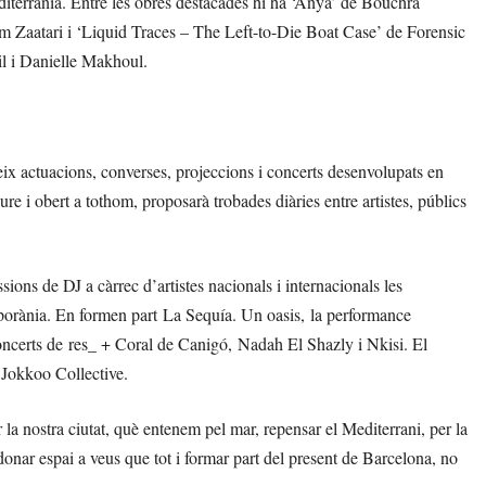
Mediterrània. Entre les obres destacades hi ha ‘Anya’ de Bouchra
kram Zaatari i ‘Liquid Traces – The Left-to-Die Boat Case’ de Forensic
l i Danielle Makhoul.
ix actuacions, converses, projeccions i concerts desenvolupats en
iure i obert a tothom, proposarà trobades diàries entre artistes, públics
ions de DJ a càrrec d’artistes nacionals i internacionals les
emporània. En formen part La Sequía. Un oasis, la performance
concerts de res_ + Coral de Canigó, Nadah El Shazly i Nkisi. El
Jokkoo Collective.
 la nostra ciutat, què entenem pel mar, repensar el Mediterrani, per la
 donar espai a veus que tot i formar part del present de Barcelona, no