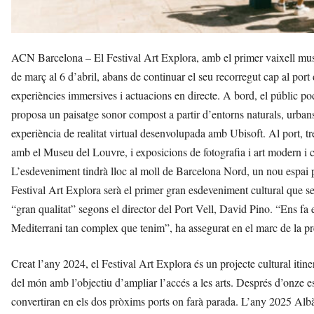
ACN Barcelona – El Festival Art Explora, amb el primer vaixell mus
de març al 6 d’abril, abans de continuar el seu recorregut cap al port 
experiències immersives i actuacions en directe. A bord, el públic 
proposa un paisatge sonor compost a partir d’entorns naturals, urbans 
experiència de realitat virtual desenvolupada amb Ubisoft. Al port, t
amb el Museu del Louvre, i exposicions de fotografia i art modern i
L’esdeveniment tindrà lloc al moll de Barcelona Nord, un nou espai pú
Festival Art Explora serà el primer gran esdeveniment cultural que s
“gran qualitat” segons el director del Port Vell, David Pino. “Ens fa 
Mediterrani tan complex que tenim”, ha assegurat en el marc de la pr
Creat l’any 2024, el Festival Art Explora és un projecte cultural iti
del món amb l’objectiu d’ampliar l’accés a les arts. Després d’onze e
convertiran en els dos pròxims ports on farà parada. L’any 2025 Albà