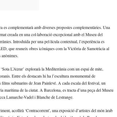
xplora es complementarà amb diverses propostes complementàries. Una
format creada en una col·laboració excepcional amb el Museu del
rànies. Introduïda per una pel·lícula contextual, l’experiència es
LED, que reuneix obres icòniques com la Victòria de Samotràcia al
es anònimes.
ó ‘Sota L’Atzur’ explorarà la Mediterrània com un espai de mite,
poranis. Entre els destacats hi ha l’escultura monumental de
ilms submarins de Jean Painlevé. A cada escala del festival, un
tòria marítima de la ciutat. A Barcelona, es tracta d’una peça del Museu
ecca Lamarche-Vadel i Blanche de Lestrange.
oviment, acollirà ‘Contracorrent’, una exposició d’artistes del món àrab