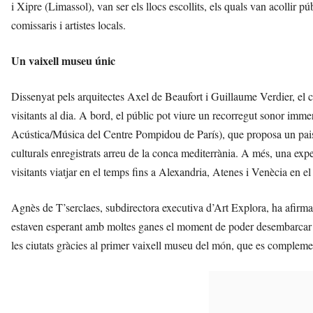
i Xipre (Limassol), van ser els llocs escollits, els quals van acollir pú
comissaris i artistes locals.
Un vaixell museu únic
Dissenyat pels arquitectes Axel de Beaufort i Guillaume Verdier, el c
visitants al dia. A bord, el públic pot viure un recorregut sonor imm
Acústica/Música del Centre Pompidou de París), que proposa un paisa
culturals enregistrats arreu de la conca mediterrània. A més, una exp
visitants viatjar en el temps fins a Alexandria, Atenes i Venècia en 
Agnès de T’serclaes, subdirectora executiva d’Art Explora, ha afirma
estaven esperant amb moltes ganes el moment de poder desembarcar a 
les ciutats gràcies al primer vaixell museu del món, que es complementa