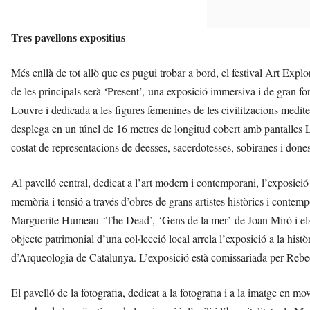
Tres pavellons expositius
Més enllà de tot allò que es pugui trobar a bord, el festival Art E
de les principals serà ‘Present’, una exposició immersiva i de gran 
Louvre i dedicada a les figures femenines de les civilitzacions mediter
desplega en un túnel de 16 metres de longitud cobert amb pantalles 
costat de representacions de deesses, sacerdotesses, sobiranes i don
Al pavelló central, dedicat a l’art modern i contemporani, l’exposici
memòria i tensió a través d’obres de grans artistes històrics i contem
Marguerite Humeau ‘The Dead’, ‘Gens de la mer’ de Joan Miró i els f
objecte patrimonial d’una col·lecció local arrela l’exposició a la his
d’Arqueologia de Catalunya. L’exposició està comissariada per Reb
El pavelló de la fotografia, dedicat a la fotografia i a la imatge en m