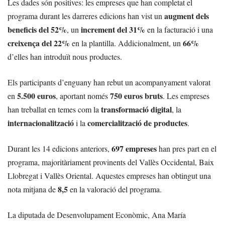
Les dades són positives: les empreses que han completat el
augment dels
programa durant les darreres edicions han vist un
beneficis del 52%
increment del 31%
, un
en la facturació i una
creixença del 22%
66%
en la plantilla. Addicionalment, un
d’elles han introduït nous productes.
Els participants d’enguany han rebut un acompanyament valorat
5.500 euros
750 euros bruts
en
, aportant només
. Les empreses
transformació digital
han treballat en temes com la
, la
internacionalització
comercialització de productes
i la
.
697 empreses
Durant les 14 edicions anteriors,
han pres part en el
programa, majoritàriament provinents del Vallès Occidental, Baix
Llobregat i Vallès Oriental. Aquestes empreses han obtingut una
8,5
nota mitjana de
en la valoració del programa.
La diputada de Desenvolupament Econòmic, Ana María