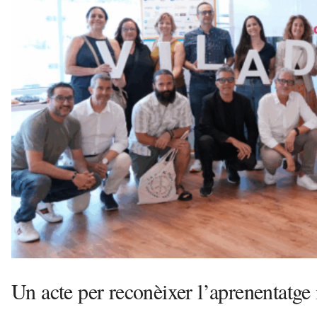
e
c
a
n
s
a
v
u
i
Un acte per reconèixer l’aprenentatge i