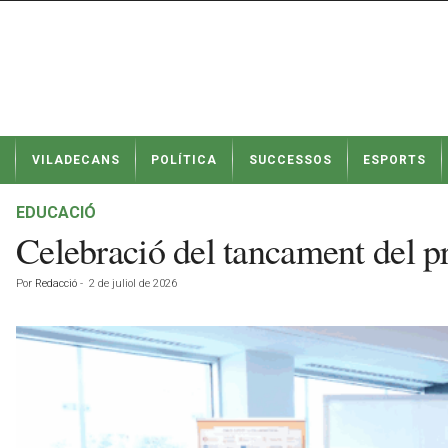
N
VILADECANS
POLÍTICA
SUCCESSOS
ESPORTS
o
t
í
EDUCACIÓ
c
Celebració del tancament del p
i
e
Por
Redacció
-
2 de juliol de 2026
s
d
e
V
i
l
a
d