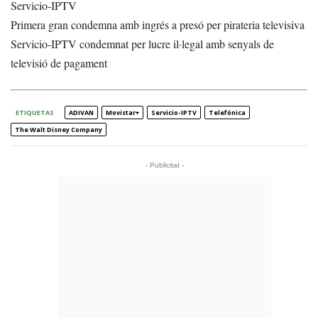
Servicio-IPTV
Primera gran condemna amb ingrés a presó per pirateria televisiva
Servicio-IPTV condemnat per lucre il·legal amb senyals de
televisió de pagament
ETIQUETAS
ADIVAN
Movistar+
Servicio-IPTV
Telefónica
The Walt Disney Company
- Publicitat -