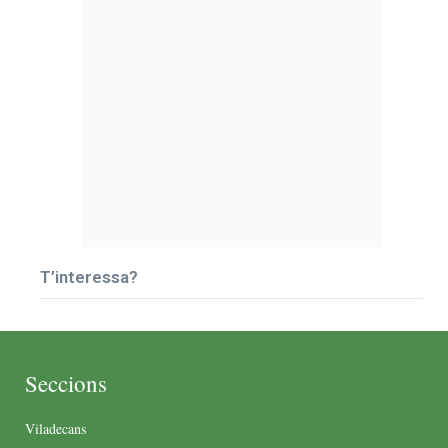
T’interessa?
Seccions
Viladecans