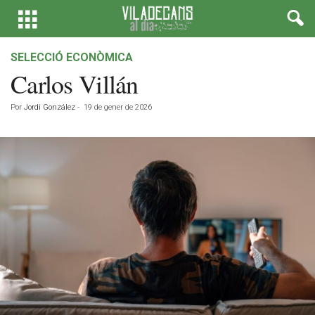
SELECCIÓ ECONÒMICA
Carlos Villán
Por
Jordi González
-
19 de gener de 2026