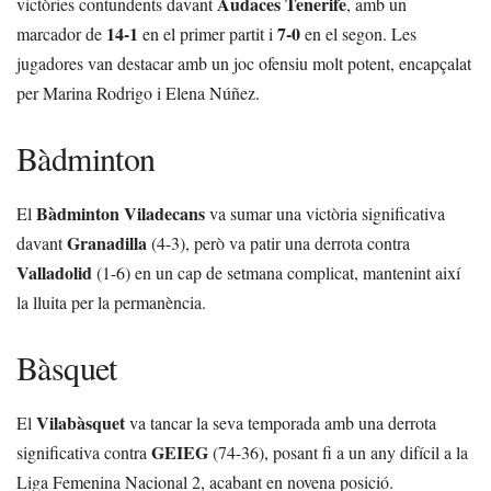
Audaces Tenerife
victòries contundents davant
, amb un
14-1
7-0
marcador de
en el primer partit i
en el segon. Les
jugadores van destacar amb un joc ofensiu molt potent, encapçalat
per Marina Rodrigo i Elena Núñez.
Bàdminton
Bàdminton Viladecans
El
va sumar una victòria significativa
Granadilla
davant
(4-3), però va patir una derrota contra
Valladolid
(1-6) en un cap de setmana complicat, mantenint així
la lluita per la permanència.
Bàsquet
Vilabàsquet
El
va tancar la seva temporada amb una derrota
GEIEG
significativa contra
(74-36), posant fi a un any difícil a la
Liga Femenina Nacional 2, acabant en novena posició.