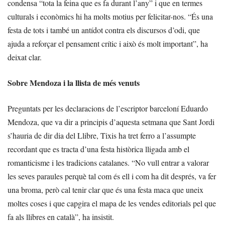
condensa “tota la feina que es fa durant l’any” i que en termes
culturals i econòmics hi ha molts motius per felicitar-nos. “És una
festa de tots i també un antídot contra els discursos d’odi, que
ajuda a reforçar el pensament crític i això és molt important”, ha
deixat clar.
Sobre Mendoza i la llista de més venuts
Preguntats per les declaracions de l’escriptor barceloní Eduardo
Mendoza, que va dir a principis d’aquesta setmana que Sant Jordi
s’hauria de dir dia del Llibre, Tixis ha tret ferro a l’assumpte
recordant que es tracta d’una festa històrica lligada amb el
romanticisme i les tradicions catalanes. “No vull entrar a valorar
les seves paraules perquè tal com és ell i com ha dit després, va fer
una broma, però cal tenir clar que és una festa maca que uneix
moltes coses i que capgira el mapa de les vendes editorials pel que
fa als llibres en català”, ha insistit.