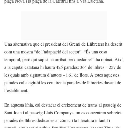
plaça Nova i la plaça de la Catedral fins a Via Laietana.
Una alternativa que el president del Gremi de Llibreters ha descrit
com una mostra “de l’adaptació del sector”. “És una cosa
temporal, però qui sap si ha arribat per quedar-se”, ha opinat. Així,
a la capital catalana hi haurà 425 parades: 364 de llibres – 257 de
les quals amb signatura d’autors – i 61 de flors. A totes aquestes
parades cal afegir-hi les cent trenta parades de llibreries davant de
l’establiment.
En aquesta línia, cal destacar el creixement de trams al passeig de
Sant Joan i al passeig Lluís Companys, on es concentren sobretot
parades de llibres dedicades al còmic i la literatura infantil i
juvenil, així com el públic familiar. Una mostra, segons Tixis, de