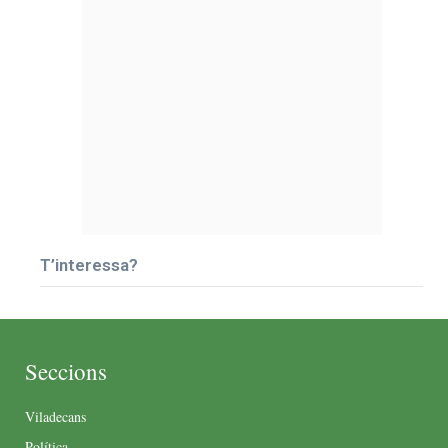
T’interessa?
Seccions
Viladecans
Política