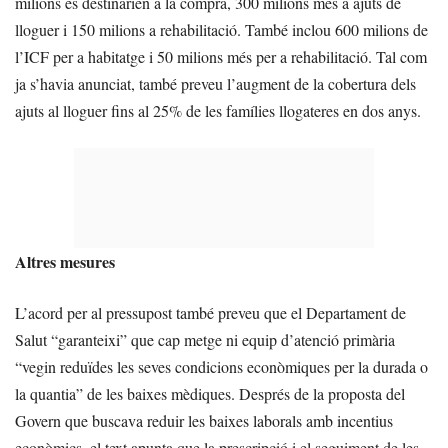
milions es destinarien a la compra, 300 milions més a ajuts de
lloguer i 150 milions a rehabilitació. També inclou 600 milions de
l’ICF per a habitatge i 50 milions més per a rehabilitació. Tal com
ja s’havia anunciat, també preveu l’augment de la cobertura dels
ajuts al lloguer fins al 25% de les famílies llogateres en dos anys.
Altres mesures
L’acord per al pressupost també preveu que el Departament de
Salut “garanteixi” que cap metge ni equip d’atenció primària
“vegin reduïdes les seves condicions econòmiques per la durada o
la quantia” de les baixes mèdiques. Després de la proposta del
Govern que buscava reduir les baixes laborals amb incentius
econòmics, el text apunta que la prescripció i el seguiment de les