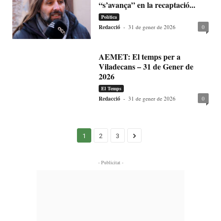
“s’avança” en la recaptació...
Política
Redacció
-
31 de gener de 2026
0
AEMET: El temps per a
Viladecans – 31 de Gener de
2026
El Temps
Redacció
-
31 de gener de 2026
0
1
2
3
- Publicitat -