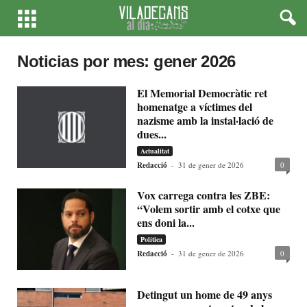
Noticias por mes: gener 2026
El Memorial Democràtic ret
homenatge a víctimes del
nazisme amb la instal·lació de
dues...
Actualitat
Redacció
-
31 de gener de 2026
0
Vox carrega contra les ZBE:
“Volem sortir amb el cotxe que
ens doni la...
Política
Redacció
-
31 de gener de 2026
0
Detingut un home de 49 anys