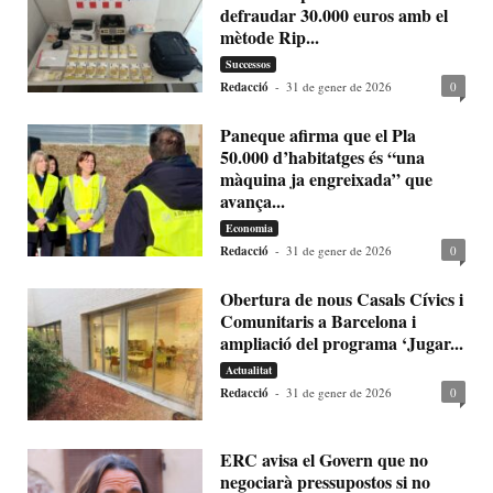
defraudar 30.000 euros amb el
mètode Rip...
Successos
Redacció
-
31 de gener de 2026
0
Paneque afirma que el Pla
50.000 d’habitatges és “una
màquina ja engreixada” que
avança...
Economia
Redacció
-
31 de gener de 2026
0
Obertura de nous Casals Cívics i
Comunitaris a Barcelona i
ampliació del programa ‘Jugar...
Actualitat
Redacció
-
31 de gener de 2026
0
ERC avisa el Govern que no
negociarà pressupostos si no