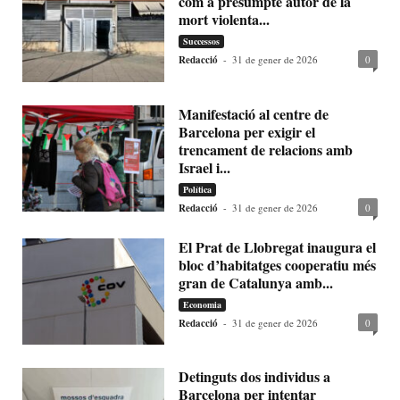
com a presumpte autor de la
mort violenta...
Successos
Redacció
-
31 de gener de 2026
0
Manifestació al centre de
Barcelona per exigir el
trencament de relacions amb
Israel i...
Política
Redacció
-
31 de gener de 2026
0
El Prat de Llobregat inaugura el
bloc d’habitatges cooperatiu més
gran de Catalunya amb...
Economia
Redacció
-
31 de gener de 2026
0
Detinguts dos individus a
Barcelona per intentar